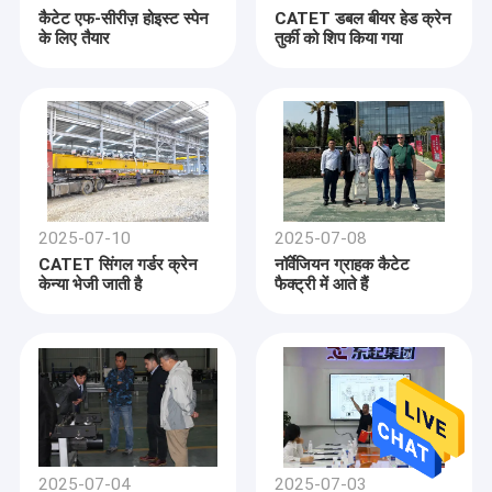
समूह के ब्रांडों में शामिल हैंःडोंगची क्रेनकंपनी में वर्तमान में 560 से अधिक कर्मचारी हैं,
कैटेट एफ-सीरीज़ होइस्ट स्पेन
CATET डबल बीयर हेड क्रेन
हमारे बारे में
जिनमें 80 से अधिक प्रबंधन और तकनीकी कर्मचारी शामिल हैं।इसमें विभिन्न उत्पादन
के लिए तैयार
तुर्की को शिप किया गया
और परीक्षण उपकरणों के 500 से अधिक सेट हैं।, जिसमें 30 सीएनसी मशीनिंग केंद्र, 1
फ़ैक्टरी टूर
इतालवी COORD3 तीन-समन्वय माप केंद्र, और 10 लेजर और काटने के केंद्र शामिल
हैं। वार्षिक व्यापक उत्पादन क्षमता 10,000 से अधिक सेट है।उत्पाद मुख्य रूप से दक्षिण
पूर्व एशिया सहित 96 देशों और क्षेत्रों में निर्यात किए जाते हैं।, यूरोप और मध्य पूर्व. कंपनी
गुणवत्ता नियंत्रण
के पास GJB9001C, IS09001, IS045001, ISO14001, ISO50001,
ISO10012, GBT29490, GBIT23001, GBIT23006 और अन्य मानक
हमसे संपर्क करें
प्रमाणपत्र हैं,और कई प्रमाणपत्र प्राप्त किए हैं जैसे कि ईयू सीई प्रमाणनकंपनी के मुख्य
उत्पादों में शामिल हैंः ब्रिज क्रेन, गैन्ट्री क्रेन, इलेक्ट्रिक लिफ्ट, चेन लिफ्ट, हुक, व्हील
समाचार
सेट, मोटर रिड्यूसर, कैब और क्रेन के अन्य सामान, रेल परिवहन वाहन,ट्रैक रहित
परिवहन वाहन, आदि। कंपनी प्रसिद्ध घरेलू और विदेशी कंपनियों जैसे श्नाइडर,
2025-07-10
2025-07-08
एसईडब्ल्यू, एबीएम, एबीबी, डैनफोस, एसकेएफ आदि के साथ सहयोग करती है।सभी भागों
मामले
CATET सिंगल गर्डर क्रेन
नॉर्वेजियन ग्राहक कैटेट
और संरचनात्मक भागों के सख्त तकनीकी मानकों के अनुसार निर्मित कर रहे हैंइन उत्पादों
केन्या भेजी जाती है
फैक्ट्री में आते हैं
का व्यापक रूप से इस्पात और बिजली, पेट्रोकेमिकल, मशीनरी निर्माण, सैन्य उद्योग, गोदाम
और रसद, कागज निर्माण, इस्पात निर्माण में उपयोग किया जाता है।ऑटोमोबाइल विनिर्माण
और अन्य क्षेत्र.
सिंगल गर्डर ओवरहेड क्रेन
डबल गर्डर उपरि क्रेन
हाइड्रोलिक कैंची उठाने की मेज
2025-07-04
2025-07-03