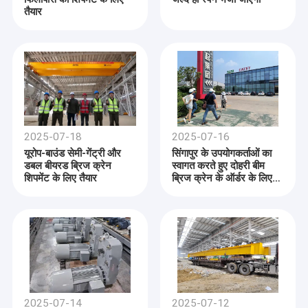
तैयार
2025-07-18
2025-07-16
यूरोप-बाउंड सेमी-गेंट्री और
सिंगापुर के उपयोगकर्ताओं का
डबल बीयरड ब्रिज क्रेन
स्वागत करते हुए दोहरी बीम
शिपमेंट के लिए तैयार
ब्रिज क्रेन के ऑर्डर के लिए
सहयोग प्राप्त करें
घर
उत्पादों
वीडियो
CATET
कं, लिमिटेड एक प्रौद्योगिकी आधारित विनिर्माण उद्यम है जो उपकरण अनुसंधान
2025-07-14
2025-07-12
और विकास और बुद्धिमान विनिर्माण को एकीकृत करता है, जो डोंगची समूह से संबद्ध है।