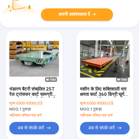
अपनी आवश्यकता दें
भंडारण बैटरी संचालित 25T
मशीन के लिए शक्तिशाली भार
रेल ट्रांसफर कार्ट सामग्री
क्षमता कार्ट 360 डिग्री घूर्णन
स्थानांतरण और हैंडलिंग के लिए
30 टन इलेक्ट्रिक ट्रैकलेस
मूल्य:
6500-9500US$
मूल्य:
6500-9500US$
फ्लैट कार्ट
MOQ:
1 टुकड़ा
MOQ:
1 टुकड़ा
नवीनतम कीमत पता करें
नवीनतम कीमत पता करें
अब से संपर्क करें
अब से संपर्क करें