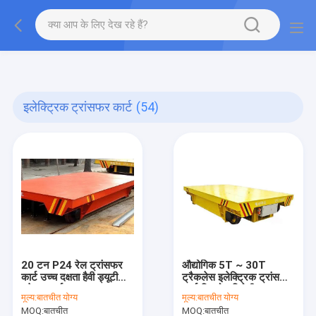
gtag('config', 'G-QWE9HWC3PF', {cookie_flags:
"SameSite=None;Secure"});
इलेक्ट्रिक ट्रांसफर कार्ट
(54)
20 टन P24 रेल ट्रांसफर
औद्योगिक 5T ~ 30T
कार्ट उच्च दक्षता हैवी ड्यूटी
ट्रैकलेस इलेक्ट्रिक ट्रांसफर
ट्रेलर कार्ट
कार्ट विस्फोट विरोधी
मूल्य:
बातचीत योग्य
मूल्य:
बातचीत योग्य
MOQ:
बातचीत
MOQ:
बातचीत