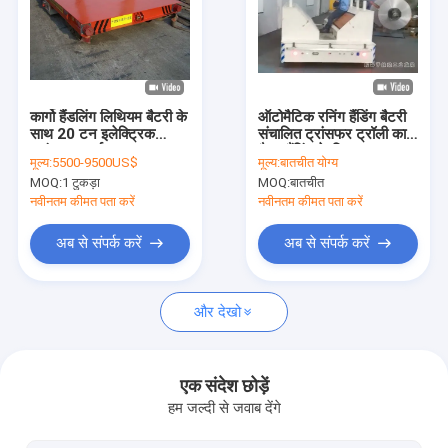
हमारे बारे में
फ़ैक्टरी टूर
गुणवत्ता नियंत्रण
कार्गो हैंडलिंग लिथियम बैटरी के
ऑटोमैटिक रनिंग हैंडिंग बैटरी
साथ 20 टन इलेक्ट्रिक
संचालित ट्रांसफर ट्रॉली कार्ट
ट्रांसफर कार्ट
बैरल हैंडिंग के लिए 30 टन
हमसे संपर्क करें
मूल्य:
5500-9500US$
मूल्य:
बातचीत योग्य
स्टील रेल
MOQ:
1 टुकड़ा
MOQ:
बातचीत
समाचार
नवीनतम कीमत पता करें
नवीनतम कीमत पता करें
मामले
अब से संपर्क करें
अब से संपर्क करें
और देखो
सिंगल गर्डर ओवरहेड क्रेन
डबल गर्डर उपरि क्रेन
एक संदेश छोड़ें
हम जल्दी से जवाब देंगे
हाइड्रोलिक कैंची उठाने की मेज