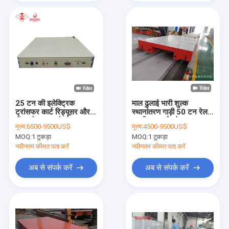
25 टन की इलेक्ट्रिक
माल ढुलाई भारी शुल्क
ट्रांसफर कार्ट रिड्यूसर और
स्थानांतरण गाड़ी 50 टन रेल
सेंसर के साथ फ्लैटबेड
आवृत्ति कनवर्टर के साथ
मूल्य:
6500-9500US$
मूल्य:
4500-9500US$
निर्देशित
MOQ:
1 टुकड़ा
MOQ:
1 टुकड़ा
नवीनतम कीमत पता करें
नवीनतम कीमत पता करें
अब से संपर्क करें
अब से संपर्क करें
घर
उत्पादों
वीडियो