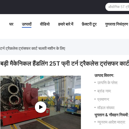
घर
उत्पादों
वीडियो
हमारे बारे में
फ़ैक्टरी टूर
गुणवत्ता नियंत्रण
टर्न ट्रैकलेस ट्रांसफर कार्ट चलती मशीन के लिए
बड़ी मैकेनिकल हैंडलिंग 25T फ्री टर्न ट्रैकलेस ट्रांसफर का
उत्पाद विवरण:
उत्पत्ति के प्लेस:
ब्रांड नाम:
प्रमाणन:
मॉडल संख्या:
भुगतान & नौवहन नियमों:
न्यूनतम आदेश मात्रा: