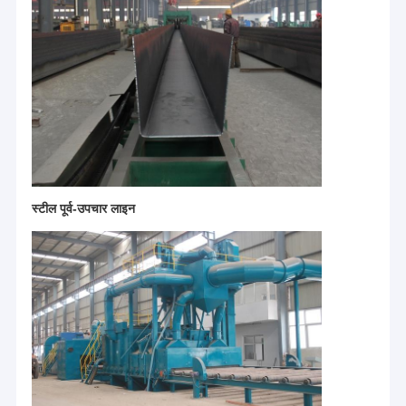
समूह के ब्रांडों में शामिल हैंःडोंगची क्रेनकंपनी में वर्तमान में 560 से अधिक कर्मचारी हैं,
हमारे बारे में
जिनमें 80 से अधिक प्रबंधन और तकनीकी कर्मचारी शामिल हैं।इसमें विभिन्न उत्पादन
और परीक्षण उपकरणों के 500 से अधिक सेट हैं।, जिसमें 30 सीएनसी मशीनिंग केंद्र, 1
फ़ैक्टरी टूर
इतालवी COORD3 तीन-समन्वय माप केंद्र, और 10 लेजर और काटने के केंद्र शामिल
हैं। वार्षिक व्यापक उत्पादन क्षमता 10,000 से अधिक सेट है।उत्पाद मुख्य रूप से दक्षिण
पूर्व एशिया सहित 96 देशों और क्षेत्रों में निर्यात किए जाते हैं।, यूरोप और मध्य पूर्व. कंपनी
गुणवत्ता नियंत्रण
के पास GJB9001C, IS09001, IS045001, ISO14001, ISO50001,
ISO10012, GBT29490, GBIT23001, GBIT23006 और अन्य मानक
हमसे संपर्क करें
प्रमाणपत्र हैं,और कई प्रमाणपत्र प्राप्त किए हैं जैसे कि ईयू सीई प्रमाणनकंपनी के मुख्य
उत्पादों में शामिल हैंः ब्रिज क्रेन, गैन्ट्री क्रेन, इलेक्ट्रिक लिफ्ट, चेन लिफ्ट, हुक, व्हील
समाचार
सेट, मोटर रिड्यूसर, कैब और क्रेन के अन्य सामान, रेल परिवहन वाहन,ट्रैक रहित
परिवहन वाहन, आदि। कंपनी प्रसिद्ध घरेलू और विदेशी कंपनियों जैसे श्नाइडर,
स्टील पूर्व-उपचार लाइन
एसईडब्ल्यू, एबीएम, एबीबी, डैनफोस, एसकेएफ आदि के साथ सहयोग करती है।सभी भागों
मामले
और संरचनात्मक भागों के सख्त तकनीकी मानकों के अनुसार निर्मित कर रहे हैंइन उत्पादों
का व्यापक रूप से इस्पात और बिजली, पेट्रोकेमिकल, मशीनरी निर्माण, सैन्य उद्योग, गोदाम
और रसद, कागज निर्माण, इस्पात निर्माण में उपयोग किया जाता है।ऑटोमोबाइल विनिर्माण
और अन्य क्षेत्र.
सिंगल गर्डर ओवरहेड क्रेन
डबल गर्डर उपरि क्रेन
हाइड्रोलिक कैंची उठाने की मेज