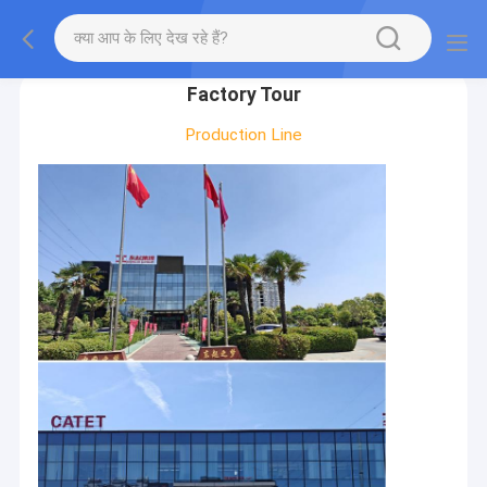
gtag('config', 'G-QWE9HWC3PF', {cookie_flags:
"SameSite=None;Secure"});
Factory Tour
Production Line