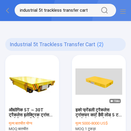
gtag('config', 'G-QWE9HWC3PF', {cookie_flags:
"SameSite=None;Secure"});
Industrial 5t Trackless Transfer Cart
(2)
औद्योगिक 5T ~ 30T
इको फ्रेंडली ट्रैकलेस
ट्रैकलेस इलेक्ट्रिक ट्रांसफर
ट्रांसफर कार्ट हैवी लोड 5 टन
कार्ट विस्फोट विरोधी
बैटरी से चलने वाली ट्रांसफर
मूल्य:
बातचीत योग्य
मूल्य:
5000-8000 US$
ट्रॉली
MOQ:
बातचीत
MOQ:
1 टुकड़ा