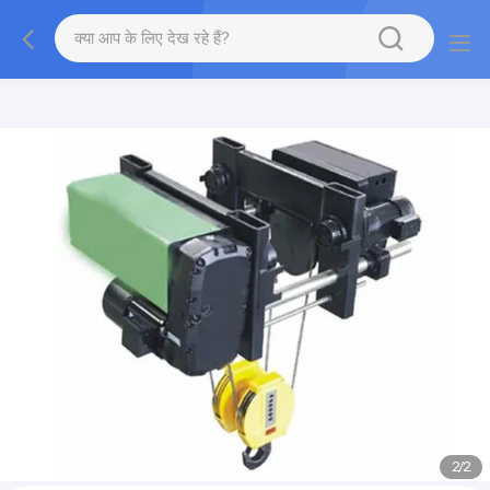
gtag('config', 'G-QWE9HWC3PF', {cookie_flags:
"SameSite=None;Secure"});
2
/
2