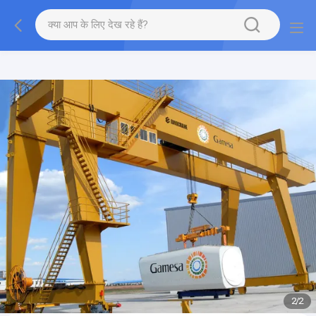
gtag('config', 'G-QWE9HWC3PF', {cookie_flags:
"SameSite=None;Secure"});
2
/
2