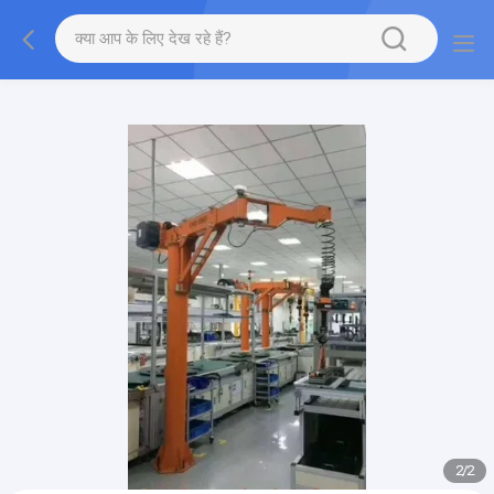
gtag('config', 'G-QWE9HWC3PF', {cookie_flags:
"SameSite=None;Secure"});
2
/
2