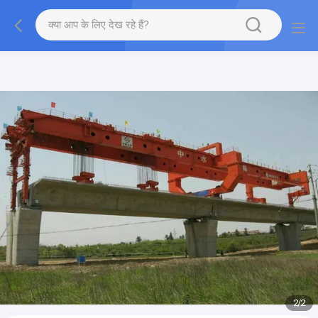
gtag('config', 'G-QWE9HWC3PF', {cookie_flags:
"SameSite=None;Secure"});
2
/
2