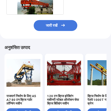
से 160T
जारी रखें
अनुशंसित उत्पाद
राजमार्ग निर्माण के लिए A5
120 टन ब्रिज इरेक्टिंग
ब्रिज निर्माण के लिए 
A7 80 टन ब्रिज गर्डर
मशीनरी स्टेबल ऑपरेशन सेफ
रेलवे 1000T गर्डर 
लॉन्चिंग मशीन
ब्रिज बिल्डिंग मशीन
क्रेन