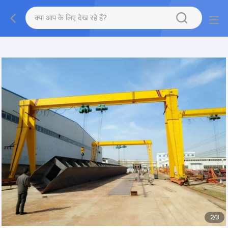
gtag('config', 'G-QWE9HWC3PF', {cookie_flags:
"SameSite=None;Secure"});
2
/
3