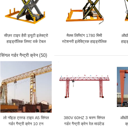
सीज़र टाइप हैवी ड्यूटी इलेक्ट्रो
मैक्स लिफ्टिंग 1780 मिमी
औद्य
हाइड्रॉलिक लिफ्ट वर्क टेबल
स्टेशनरी इलेक्ट्रिक हाइड्रोलिक
हाइड
1m ऊंचाई
कैंची लिफ्ट टेबल AC380v
सिंगल गर्डर गैन्ट्री क्रेन
(50)
सबसे अच्छी कीमत
सबसे अच्छी कीमत
सबसे
लो नॉइज़ ट्रस्ड टाइप A5 सिंगल
380V 60HZ 3 चरण सिंगल
औद्यो
गर्डर गैन्ट्री क्रेन 10 टन
गर्डर गैन्ट्री क्रेन रेल माउंटेड
क