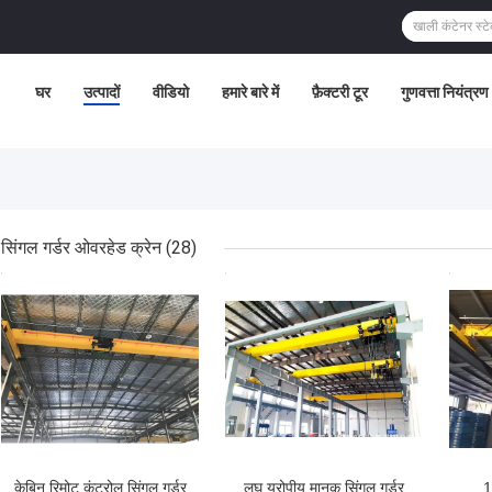
घर
उत्पादों
वीडियो
हमारे बारे में
फ़ैक्टरी टूर
गुणवत्ता नियंत्रण
सिंगल गर्डर ओवरहेड क्रेन
(28)
सबसे अच्छी कीमत
सबसे अच्छी कीमत
सबसे
केबिन रिमोट कंट्रोल सिंगल गर्डर
लघु यूरोपीय मानक सिंगल गर्डर
1