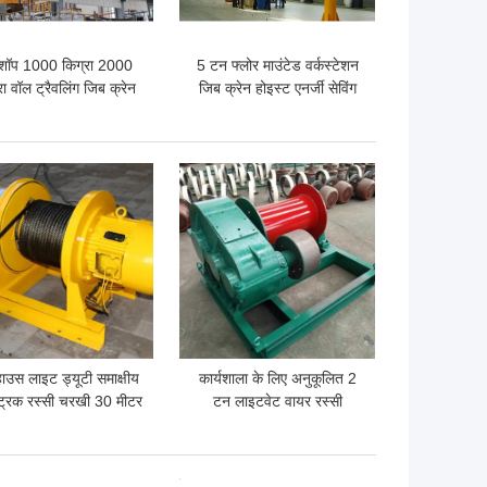
कशॉप 1000 किग्रा 2000
5 टन फ्लोर माउंटेड वर्कस्टेशन
रा वॉल ट्रैवलिंग जिब क्रेन
जिब क्रेन होइस्ट एनर्जी सेविंग
विथ होइस्ट
एफिशिएंट
 अच्छी कीमत
सबसे अच्छी कीमत
हाउस लाइट ड्यूटी समाक्षीय
कार्यशाला के लिए अनुकूलित 2
ट्रिक रस्सी चरखी 30 मीटर
टन लाइटवेट वायर रस्सी
/ मिनट उठाने की गति
इलेक्ट्रिक चरखी
 अच्छी कीमत
सबसे अच्छी कीमत