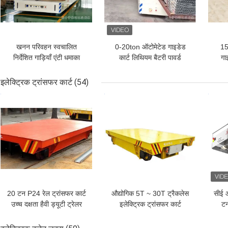
खनन परिवहन स्वचालित
0-20ton ऑटोमेटेड गाइडेड
15
निर्देशित गाड़ियाँ एंटी धमाका
कार्ट लिथियम बैटरी पावर्ड
गा
15ton क्षमता
वेयरहाउस ट्रॉली
एज
इलेक्ट्रिक ट्रांसफर कार्ट
(54)
सबसे अच्छी कीमत
सबसे अच्छी कीमत
सबसे
20 टन P24 रेल ट्रांसफर कार्ट
औद्योगिक 5T ~ 30T ट्रैकलेस
सीई 
उच्च दक्षता हैवी ड्यूटी ट्रेलर
इलेक्ट्रिक ट्रांसफर कार्ट
टन
कार्ट
विस्फोट विरोधी
परिवह