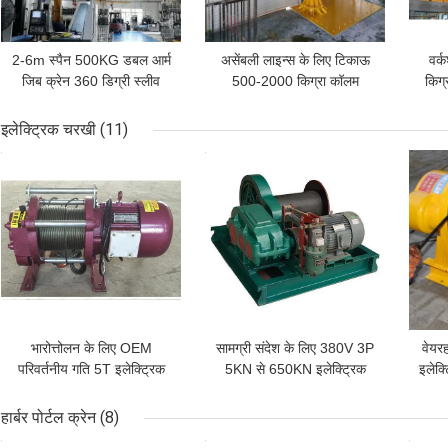
2-6m स्पैन 500KG डबल आर्म
असेंबली लाइन्स के लिए टिकाऊ
वर्
जिब क्रेन 360 डिग्री स्लीव
500-2000 किग्रा कॉलम
किग्
एंगल
स्टैंडिंग जिब क्रेन होइस्ट
इलेक्ट्रिक चरखी
(11)
सबसे अच्छी कीमत
सबसे अच्छी कीमत
सबसे
भारोत्तोलन के लिए OEM
सामग्री संदेश के लिए 380V 3P
वेयर
परिवर्तनीय गति 5T इलेक्ट्रिक
5KN से 650KN इलेक्ट्रिक
इलेक्
वायर रस्सी जीत:
चरखी:
हार्बर पोर्टल क्रेन
(8)
सबसे अच्छी कीमत
सबसे अच्छी कीमत
सबसे